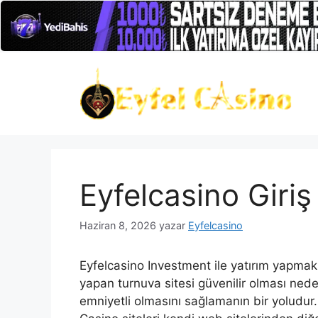
İçeriğe
atla
Eyfelcasino Giriş
Haziran 8, 2026
yazar
Eyfelcasino
Eyfelcasino Investment ile yatırım yapmakl
yapan turnuva sitesi güvenilir olması neden
emniyetli olmasını sağlamanın bir yoludur