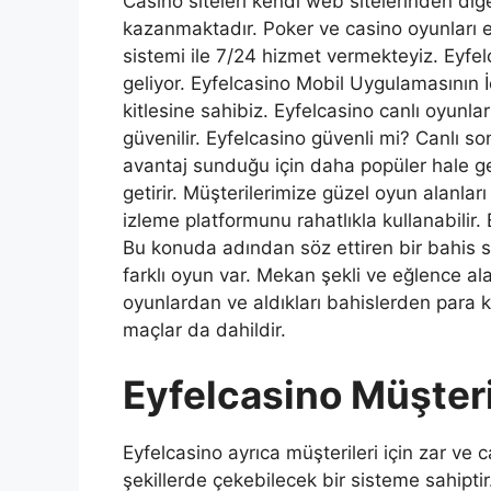
Casino siteleri kendi web sitelerinden diğ
kazanmaktadır. Poker ve casino oyunları e
sistemi ile 7/24 hizmet vermekteyiz. Eyfel
geliyor. Eyfelcasino Mobil Uygulamasının İ
kitlesine sahibiz. Eyfelcasino canlı oyunlar
güvenilir. Eyfelcasino güvenli mi? Canlı so
avantaj sunduğu için daha popüler hale geld
getirir. Müşterilerimize güzel oyun alanla
izleme platformunu rahatlıkla kullanabilir. 
Bu konuda adından söz ettiren bir bahis sit
farklı oyun var. Mekan şekli ve eğlence al
oyunlardan ve aldıkları bahislerden para k
maçlar da dahildir.
Eyfelcasino Müşteri
Eyfelcasino ayrıca müşterileri için zar ve c
şekillerde çekebilecek bir sisteme sahiptir