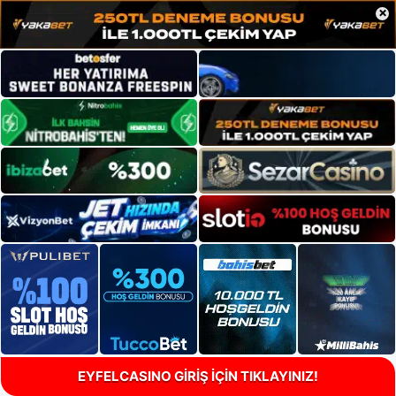
×
EYFELCASINO GİRİŞ İÇİN TIKLAYINIZ!