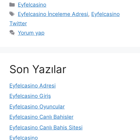
Kategoriler
Eyfelcasino
Etiketler
Eyfelcasino İnceleme Adresi
,
Eyfelcasino
Twitter
Yorum yap
Son Yazılar
Eyfelcasino Adresi
Eyfelcasino Giriş
Eyfelcasino Oyuncular
Eyfelcasino Canlı Bahisler
Eyfelcasino Canlı Bahis Sitesi
Eyfelcasino