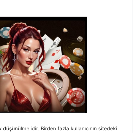
k düşünülmelidir. Birden fazla kullanıcının sitedeki