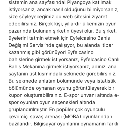
sistemin ana sayfasında! Piyangoya katılmak
istiyorsanız, ancak nasıl olduğunu bilmiyorsanız,
size söyleyeceğimiz bu web sitesini ziyaret
edebilirsiniz. Birçok kişi, yıllardır ülkemizin oyun
pazarında bulunan şirketin üyesi olur. Bu şirket,
üyelerini tatmin etmek için Eyfelcasino Bahis
Değişimi Servisi’nde çalışıyor, bu alanda itibar
kazanmış gibi görünüyor! Eyfelcasino
bahislerine girmek istiyorsanız, Eyfelcasino Canlı
Bahis Mekanına girmek istiyorsanız, adınızı ana
sayfanın üst kısmındaki sekmede görebilirsiniz.
Bu sekmede anlatım bölümünde veya istatistik
bölümünde oynanan oyunu görüntüleyerek bir
kupon oluşturabilirsiniz. E-spor unvanı altında e-
spor oyunları oyun seçenekleri altında
gruplandırılmıştır. En popüler çok oyunculu
çevrimiçi savaş arenası (MOBA) oyunlarından
bazılarıdır. Bilgisayar oyunlarını oynamanın farklı