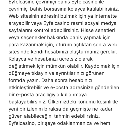
Eyfelcasino çevrimiçi bahis Eyfelcasino ile
çevrimiçi bahis borsasına kolayca katılabilirsiniz.
Web sitesinin adresini bulmak için ya internette
arayabilir veya Eyfelcasino resmi sosyal medya
sayfalarını kontrol edebilirsiniz. Hisse senetleri
veya seçenekler hakkında bahis yapmak için
para kazanmak için, oturum açtıktan sonra web
sitesinde kendi hesabınızı oluşturmanız gerekir.
Kolayca ve hesabınızı ücretsiz olarak
değiştirmek için mümkün olabilir. Kaydolmak için
düğmeye tıklayın ve ayrıntılarınızı görünen
formda yazın. Daha sonra hesabınızı
etkinleştirebilir ve e-posta adresinize gönderilen
bir e-posta aracılığıyla kullanmaya
başlayabilirsiniz. Ülkemizdeki konumu kesinlikle
yeni bir izlenim bıraksa da geçmişte ne kadar
güven alabileceğini tahmin edebilirsiniz.
Eyfelcasino, bir şeye odaklanmanıza ve hem