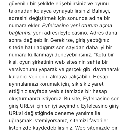
güvenilir bir şekilde erişebilirsiniz ve oyunu
takmadan kolayca oynayabilirsiniz! Bahisçi,
adresini değiştirmek için sonunda adına bir
numara ekler.
Eyfelcasino yeni oturum açma
bağlantısı
yeni adresi Eyfelcasino. Adres daha
sonra değişebilir. Gerekirse, giriş yaptığınız
sitede hatırladığınız son sayıdan daha iyi bir
numara kullanmayı deneyebilirsiniz. “Kötü bir
kişi, oyun şirketinin web sitesinin sahte bir
versiyonunu yaparak ve gerçek gibi davranarak
kullanıcı verilerini almaya çalışabilir. Hesap
ayrıntılarınızı korumak için, sık sık ziyaret
ettiğiniz sayfada web sitemizde bir hesap
oluşturmanızı istiyoruz. Bu site, Eyfelcasino son
giriş URL’si için en iyi seçimdir. Eyfelcasino giriş
URL’si değiştiğinde deneme yanılma ile
uğraşmak istemiyorsanız, sitemizi favoriler
listenizde kaydedebilirsiniz. Web sitemizde bir