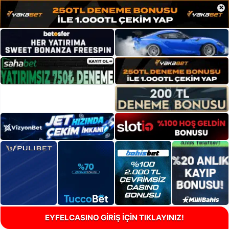
×
EYFELCASINO GİRİŞ İÇİN TIKLAYINIZ!