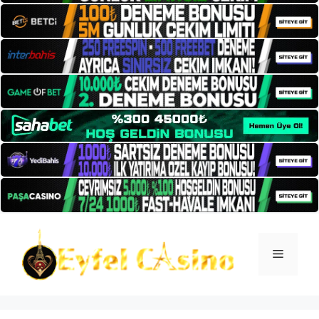
İçeriğe
atla
Menü