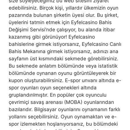
size söyleyeceğimiz bu web sitesini ziyaret
edebilirsiniz. Birçok kişi, yıllardır ülkemizin oyun
pazarında bulunan şirketin üyesi olur. Bu şirket,
üyelerini tatmin etmek için Eyfelcasino Bahis
Değişimi Servisi’nde çalışıyor, bu alanda itibar
kazanmış gibi görünüyor! Eyfelcasino
bahislerine girmek istiyorsanız, Eyfelcasino Canlı
Bahis Mekanına girmek istiyorsanız, adınızı ana
sayfanın üst kısmındaki sekmede görebilirsiniz.
Bu sekmede anlatım bölümünde veya istatistik
bölümünde oynanan oyunu görüntüleyerek bir
kupon oluşturabilirsiniz. E-spor unvanı altında e-
spor oyunları oyun seçenekleri altında
gruplandırılmıştır. En popüler çok oyunculu
çevrimiçi savaş arenası (MOBA) oyunlarından
bazılarıdır. Bilgisayar oyunlarını oynamanın farklı
yollarını seçebilirsiniz. Oyun oynamaktan ve e-
spor izlemekten hoşlanıyorsanız, bu bölümdeki