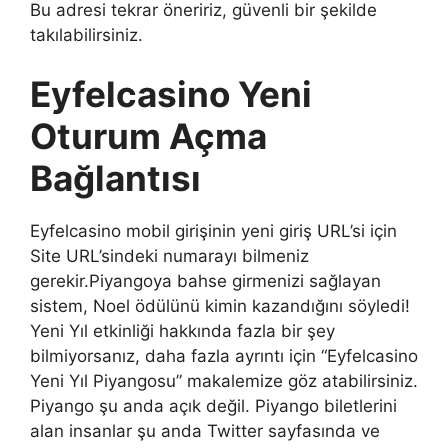
Bu adresi tekrar öneririz, güvenli bir şekilde
takılabilirsiniz.
Eyfelcasino Yeni
Oturum Açma
Bağlantısı
Eyfelcasino mobil girişinin yeni giriş URL’si için
Site URL’sindeki numarayı bilmeniz
gerekir.Piyangoya bahse girmenizi sağlayan
sistem, Noel ödülünü kimin kazandığını söyledi!
Yeni Yıl etkinliği hakkında fazla bir şey
bilmiyorsanız, daha fazla ayrıntı için “Eyfelcasino
Yeni Yıl Piyangosu” makalemize göz atabilirsiniz.
Piyango şu anda açık değil. Piyango biletlerini
alan insanlar şu anda Twitter sayfasında ve