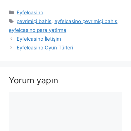
Kategoriler
Eyfelcasino
Etiketler
çevrimiçi bahis
,
eyfelcasino çevrimiçi bahis
,
eyfelcasino para yatirma
Eyfelcasino İletişim
Eyfelcasino Oyun Türleri
Yorum yapın
Yorum