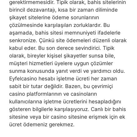
gerektirmemesidir. Tipik olarak, bahis sitelerinin
birincil dezavantajı, kısa bir zaman diliminde
şikayet sitelerine ödeme sorunlarının
çözülmesinde karşılaşılan zorluklardır. Bu
aşamada, bahis sitesi memnuniyeti ifadelerle
senkronize. Çünkü site ödemeleri düzenli olarak
kabul eder. Bu son derece sevindirici. Tipik
olarak, bireyler kişisel şikayetler sunsa bile,
müşteri hizmetleri üyelere uygun çözümler
sunma konusunda yanıt verdi ve yardımcı oldu.
Eyfelcasino hesabı işletme ücreti her zaman
sabit bir tutar değildir. Bazen, bu çevrimiçi
casino platformlarının ve casinoların
kullanıcılarına işletme ücretlerini hesapladığını
gösteren bilgilerle karşılaşıyoruz. Canlı bir bahis
sitesine veya bir casino sitesine erişmek için ek
ücret ödemeniz gerekmez.