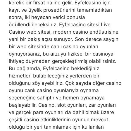
kerelik bir fırsat haline gelir. Eyfelcasino için
kayıt ve üyelik prosedürlerini tamamladıktan
sonra, iki heyecan verici bonusla
ödüllendirileceksiniz. Eyfelcasino sitesi Live
Casino web sitesi, modern casino endüstrisine
yeni bir bakış açısı sunuyor. Son derece saygın
bir web sitesinde canlı casino oyunları
oynuyorsanız, bu arzuyu fiziksel bir casinoya
ihtiyaç duymadan gerçekleştirmiş olabilirsiniz.
Bu bağlamda, Eyfelcasino beklediğiniz
hizmetleri bulabileceğiniz yerlerden biri
olduğunu söyleyebiliriz. Çok sayıda diğer casino
oyunu canlı casino oyunlarıyla oynama
seçeneğine sahiptir ve hemen oynamaya
başlayabilir. Casino, slot oyunları, zar oyunları
ve gerçek para oyunları da dahil olmak üzere
çeşitli casino etkinliklerinin oyunun mevcut
olduğu bir yeri tanımlamak için kullanılan