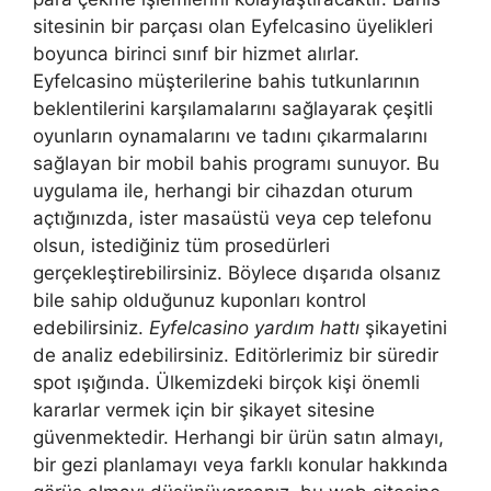
sitesinin bir parçası olan Eyfelcasino üyelikleri
boyunca birinci sınıf bir hizmet alırlar.
Eyfelcasino müşterilerine bahis tutkunlarının
beklentilerini karşılamalarını sağlayarak çeşitli
oyunların oynamalarını ve tadını çıkarmalarını
sağlayan bir mobil bahis programı sunuyor. Bu
uygulama ile, herhangi bir cihazdan oturum
açtığınızda, ister masaüstü veya cep telefonu
olsun, istediğiniz tüm prosedürleri
gerçekleştirebilirsiniz. Böylece dışarıda olsanız
bile sahip olduğunuz kuponları kontrol
edebilirsiniz.
Eyfelcasino yardım hattı
şikayetini
de analiz edebilirsiniz. Editörlerimiz bir süredir
spot ışığında. Ülkemizdeki birçok kişi önemli
kararlar vermek için bir şikayet sitesine
güvenmektedir. Herhangi bir ürün satın almayı,
bir gezi planlamayı veya farklı konular hakkında