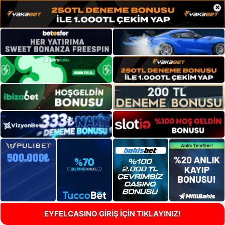
×
EYFELCASINO GİRİŞ İÇİN TIKLAYINIZ!