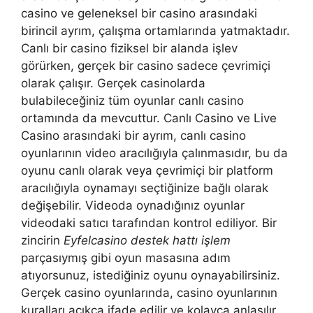
casino ve geleneksel bir casino arasındaki
birincil ayrım, çalışma ortamlarında yatmaktadır.
Canlı bir casino fiziksel bir alanda işlev
görürken, gerçek bir casino sadece çevrimiçi
olarak çalışır. Gerçek casinolarda
bulabileceğiniz tüm oyunlar canlı casino
ortamında da mevcuttur. Canlı Casino ve Live
Casino arasındaki bir ayrım, canlı casino
oyunlarının video aracılığıyla çalınmasıdır, bu da
oyunu canlı olarak veya çevrimiçi bir platform
aracılığıyla oynamayı seçtiğinize bağlı olarak
değişebilir. Videoda oynadığınız oyunlar
videodaki satıcı tarafından kontrol ediliyor. Bir
zincirin
Eyfelcasino destek hattı işlem
parçasıymış gibi oyun masasına adım
atıyorsunuz, istediğiniz oyunu oynayabilirsiniz.
Gerçek casino oyunlarında, casino oyunlarının
kuralları açıkça ifade edilir ve kolayca anlaşılır.