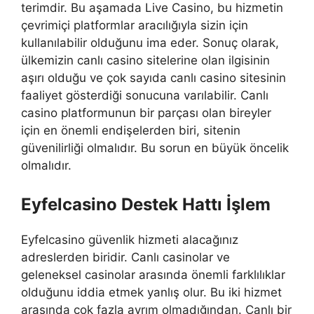
terimdir. Bu aşamada Live Casino, bu hizmetin
çevrimiçi platformlar aracılığıyla sizin için
kullanılabilir olduğunu ima eder. Sonuç olarak,
ülkemizin canlı casino sitelerine olan ilgisinin
aşırı olduğu ve çok sayıda canlı casino sitesinin
faaliyet gösterdiği sonucuna varılabilir. Canlı
casino platformunun bir parçası olan bireyler
için en önemli endişelerden biri, sitenin
güvenilirliği olmalıdır. Bu sorun en büyük öncelik
olmalıdır.
Eyfelcasino Destek Hattı İşlem
Eyfelcasino güvenlik hizmeti alacağınız
adreslerden biridir. Canlı casinolar ve
geleneksel casinolar arasında önemli farklılıklar
olduğunu iddia etmek yanlış olur. Bu iki hizmet
arasında çok fazla ayrım olmadığından. Canlı bir