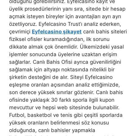
olduğunu görebilirsiniz. Eyfelcasino kayıt ve
üyelik prosedürlerinin yanı sıra, sitede bir hesap
açmak isteyen bireyler için avantajları ayrı ayrı
özetliyoruz. Eyfelcasino Trust’ı analiz ederken,
çevrimiçi
Eyfelcasino şikayet
canlı bahis siteleri
fiziksel ofisler kuramadığından, ilk sorunu
dikkate almak çok önemlidir. Ülkemizdeki yasal
işlemler sonucunda üyelerine uzaktan erişim
sağlarlar. Canlı Bahis Ofisi ayrıca güvenilirliğini
sağlamak için altyapı noktasında nitelikli bir
şirketin desteğini de alır. Siteyi Eyfelcasino
eşleşme oranları açısından analiz ettiğimizde,
son derece yüksek sınırlar gözlenir. Canlı bahis
ofisinde yaklaşık 30 farklı sporla ilgili kupon
mevcuttur ve hepsi web sitesinde bulunabilir.
Futbol, ​​basketbol ve tenis gibi çeşitli sporlarda
yüksek oranların belirlenmesi söz konusu
olduğunda, canlı bahisler yapmakla