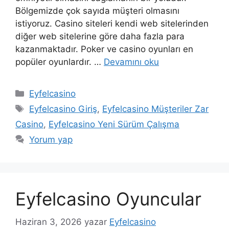
Bölgemizde çok sayıda müşteri olmasını
istiyoruz. Casino siteleri kendi web sitelerinden
diğer web sitelerine göre daha fazla para
kazanmaktadır. Poker ve casino oyunları en
popüler oyunlardır. …
Devamını oku
Kategoriler
Eyfelcasino
Etiketler
Eyfelcasino Giriş
,
Eyfelcasino Müşteriler Zar
Casino
,
Eyfelcasino Yeni Sürüm Çalışma
Yorum yap
Eyfelcasino Oyuncular
Haziran 3, 2026
yazar
Eyfelcasino