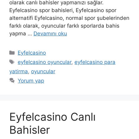
olarak canlı bahisler yapmanızı sağlar.
Eyfelcasino spor bahisleri, Eyfelcasino spor
alternatifi Eyfelcasino, normal spor şubelerinden
farklı olarak, oyuncular farklı sporlarda bahis
yapma …
Devamını oku
Kategoriler
Eyfelcasino
Etiketler
eyfelcasino oyuncular
,
eyfelcasino para
yatirma
,
oyuncular
Yorum yap
Eyfelcasino Canlı
Bahisler