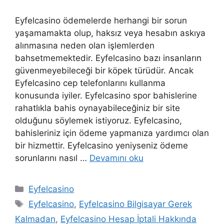
Eyfelcasino ödemelerde herhangi bir sorun
yaşamamakta olup, haksız veya hesabın askıya
alınmasına neden olan işlemlerden
bahsetmemektedir. Eyfelcasino bazı insanların
güvenmeyebileceği bir köpek türüdür. Ancak
Eyfelcasino cep telefonlarını kullanma
konusunda iyiler. Eyfelcasino spor bahislerine
rahatlıkla bahis oynayabileceğiniz bir site
olduğunu söylemek istiyoruz. Eyfelcasino,
bahisleriniz için ödeme yapmanıza yardımcı olan
bir hizmettir. Eyfelcasino yeniyseniz ödeme
sorunlarını nasıl …
Devamını oku
Kategoriler
Eyfelcasino
Etiketler
Eyfelcasino
,
Eyfelcasino Bilgisayar Gerek
Kalmadan
,
Eyfelcasino Hesap İptali Hakkında