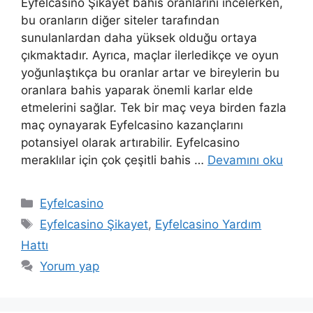
Eyfelcasino Şikayet bahis oranlarını incelerken,
bu oranların diğer siteler tarafından
sunulanlardan daha yüksek olduğu ortaya
çıkmaktadır. Ayrıca, maçlar ilerledikçe ve oyun
yoğunlaştıkça bu oranlar artar ve bireylerin bu
oranlara bahis yaparak önemli karlar elde
etmelerini sağlar. Tek bir maç veya birden fazla
maç oynayarak Eyfelcasino kazançlarını
potansiyel olarak artırabilir. Eyfelcasino
meraklılar için çok çeşitli bahis …
Devamını oku
Kategoriler
Eyfelcasino
Etiketler
Eyfelcasino Şikayet
,
Eyfelcasino Yardım
Hattı
Yorum yap