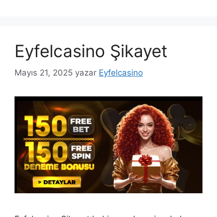
Eyfelcasino Şikayet
Mayıs 21, 2025
yazar
Eyfelcasino