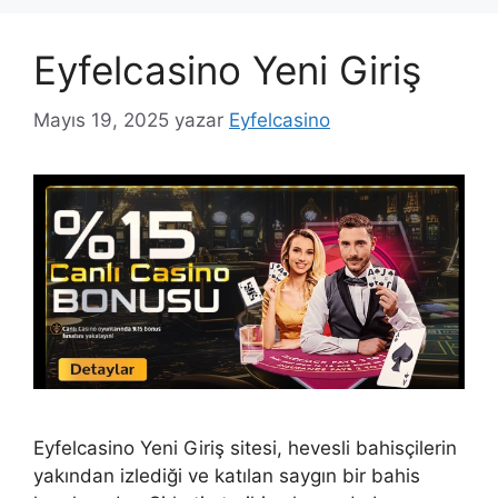
Eyfelcasino Yeni Giriş
Mayıs 19, 2025
yazar
Eyfelcasino
Eyfelcasino Yeni Giriş sitesi, hevesli bahisçilerin
yakından izlediği ve katılan saygın bir bahis