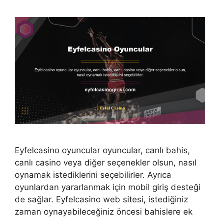
Eyfelcasino oyuncular oyuncular, canlı bahis,
canlı casino veya diğer seçenekler olsun, nasıl
oynamak istediklerini seçebilirler. Ayrıca
oyunlardan yararlanmak için mobil giriş desteği
de sağlar. Eyfelcasino web sitesi, istediğiniz
zaman oynayabileceğiniz öncesi bahislere ek