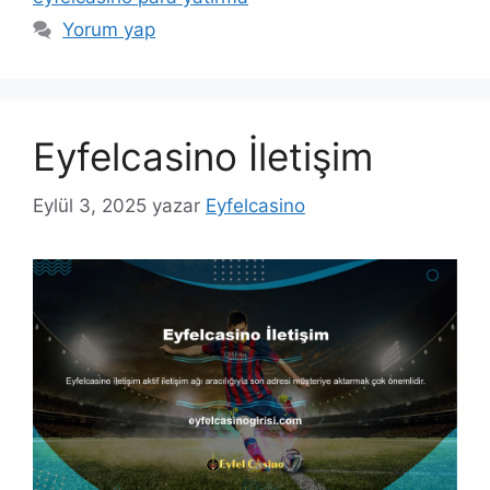
Yorum yap
Eyfelcasino İletişim
Eylül 3, 2025
yazar
Eyfelcasino