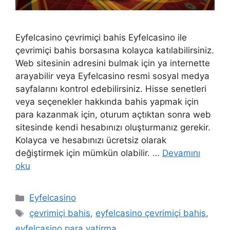
Eyfelcasino çevrimiçi bahis Eyfelcasino ile
çevrimiçi bahis borsasına kolayca katılabilirsiniz.
Web sitesinin adresini bulmak için ya internette
arayabilir veya Eyfelcasino resmi sosyal medya
sayfalarını kontrol edebilirsiniz. Hisse senetleri
veya seçenekler hakkında bahis yapmak için
para kazanmak için, oturum açtıktan sonra web
sitesinde kendi hesabınızı oluşturmanız gerekir.
Kolayca ve hesabınızı ücretsiz olarak
değiştirmek için mümkün olabilir. …
Devamını
oku
Kategoriler
Eyfelcasino
Etiketler
çevrimiçi bahis
,
eyfelcasino çevrimiçi bahis
,
eyfelcasino para yatirma