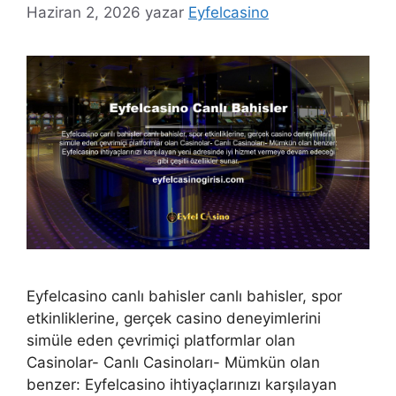
Haziran 2, 2026
yazar
Eyfelcasino
Eyfelcasino canlı bahisler canlı bahisler, spor
etkinliklerine, gerçek casino deneyimlerini
simüle eden çevrimiçi platformlar olan
Casinolar- Canlı Casinoları- Mümkün olan
benzer: Eyfelcasino ihtiyaçlarınızı karşılayan