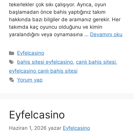
tekerlekler çok sıkı çalışıyor. Ayrıca, oyun
başlamadan önce bahis yaptığınız takım
hakkında bazı bilgiler de aramanız gerekir. Her
takımda kaç oyuncu olduğunu ve kimin
yaralandığını veya oynamasına …
Devamını oku
Kategoriler
Eyfelcasino
Etiketler
bahis sitesi eyfelcasino
,
canlı bahis sitesi
,
eyfelcasino canlı bahis sitesi
Yorum yap
Eyfelcasino
Haziran 1, 2026
yazar
Eyfelcasino