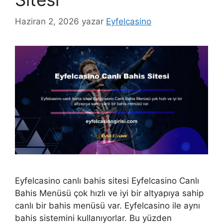
Haziran 2, 2026
yazar
Eyfelcasino
Eyfelcasino canlı bahis sitesi Eyfelcasino Canlı
Bahis Menüsü çok hızlı ve iyi bir altyapıya sahip
canlı bir bahis menüsü var. Eyfelcasino ile aynı
bahis sistemini kullanıyorlar. Bu yüzden